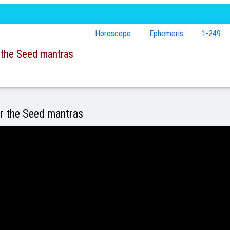
Horoscope
Ephemeris
1-249
or the Seed mantras
 or the Seed mantras